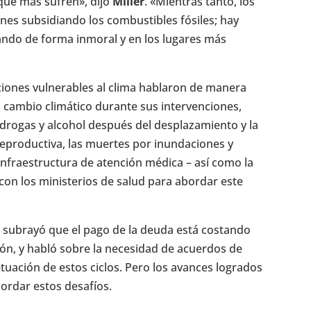
 que más sufren», dijo
Miller
. «Mientras tanto, los
nes subsidiando los combustibles fósiles; hay
tando de forma inmoral y en los lugares más
ciones vulnerables al clima hablaron de manera
l cambio climático durante sus intervenciones,
 drogas y alcohol después del desplazamiento y la
y reproductiva, las muertes por inundaciones y
 infraestructura de atención médica – así como la
con los ministerios de salud para abordar este
, subrayó que el pago de la deuda está costando
ión, y habló sobre la necesidad de acuerdos de
etuación de estos ciclos. Pero los avances logrados
bordar estos desafíos.