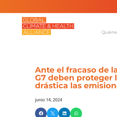
Quiéne
Ante el fracaso de l
G7 deben proteger l
drástica las emision
junio 14, 2024



